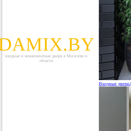
DAMIX.BY
входные и межкомнатные двери в Могилеве и
области
Входные двери