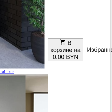
local_grocery_store
В
Избранн
корзине на
0.00 BYN
ом
Luxor