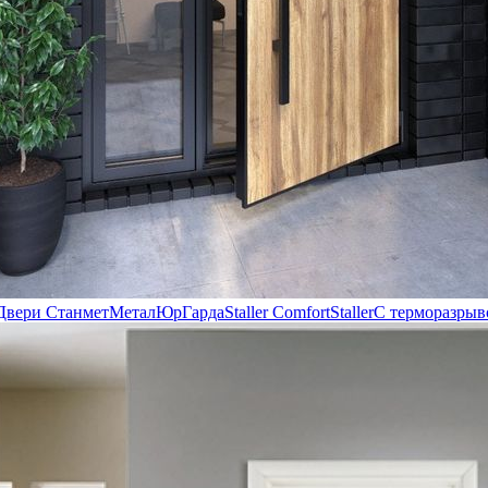
Двери Станмет
МеталЮр
Гарда
Staller Comfort
Staller
С терморазрыв