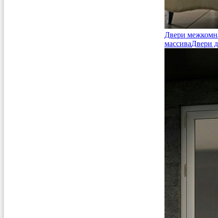
Двери межкомн
массива
Двери д