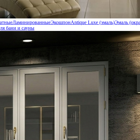
атные
Ламинированные
Экошпон
Antique Luxe (эмаль)
Эмаль (окр
ля бани и сауны