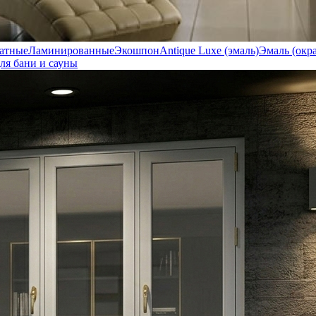
атные
Ламинированные
Экошпон
Antique Luxe (эмаль)
Эмаль (окр
ля бани и сауны