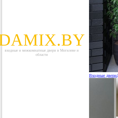
DAMIX.BY
входные и межкомнатные двери в Могилеве и
области
Входные двери