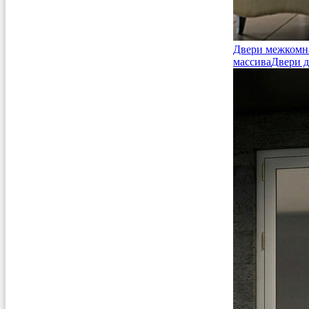
Двери межкомн
массива
Двери д