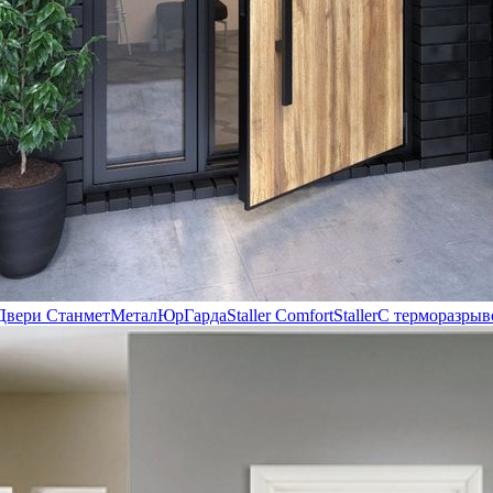
Двери Станмет
МеталЮр
Гарда
Staller Comfort
Staller
С терморазрыв