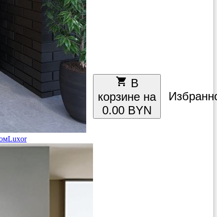
local_grocery_store
В
Избранн
корзине на
0.00 BYN
ом
Luxor