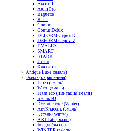
Амати Ю
Atum Pro
Baguette
Basic
Contur
Contur Delux
DEFORM Серия D
DEFORM Серия V
EMALEX
SMART
STARK
Urban
Квалитет
Antique Luxe (эмаль)
Эмаль (окрашенная)
Linea (эмаль)
Witon (эмаль)
Flash eco (имитация эмали)
Эмаль Ю
Эстэль люкс (Winter)
АртКлассик (эмаль)
Эстэль (Winter)
ART Lite (эмаль)
Integra (эмаль)
WINTER (эмаль)