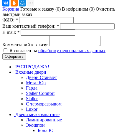
Корзина
Готовые к заказу (
0
)
В избранном (
0
)
Очистить
Быстрый заказ
ФИО:
*
Ваш контактный телефон:
*
E-mail:
*
Комментарий к заказу:
Я согласен на
обработку персональных данных
РАСПРОДАЖА!
Входные двери
Двери Станмет
МеталЮр
Гарда
Staller Comfort
Staller
С терморазрывом
Luxor
Двери межкомнатные
Ламинированные
Экошпон
Бона Ю