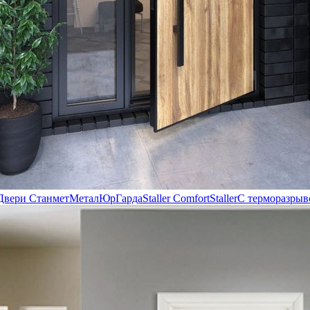
Двери Станмет
МеталЮр
Гарда
Staller Comfort
Staller
С терморазрыв