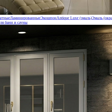
атные
Ламинированные
Экошпон
Antique Luxe (эмаль)
Эмаль (окр
ля бани и сауны