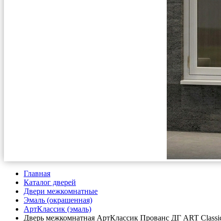
Главная
Каталог дверей
Двери межкомнатные
Эмаль (окрашенная)
АртКлассик (эмаль)
Дверь межкомнатная АртКлассик Прованс ДГ ART Classic 