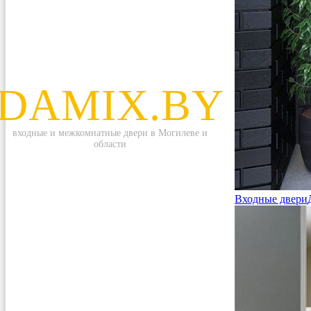
DAMIX.BY
входные и межкомнатные двери в Могилеве и
области
Входные двери