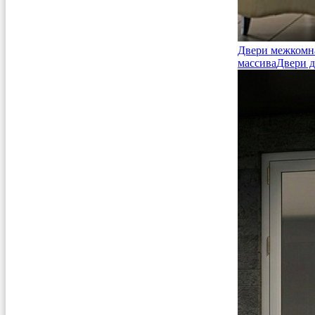
Двери межкомн
массива
Двери д