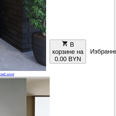
local_grocery_store
В
Избранн
корзине на
0.00 BYN
ом
Luxor