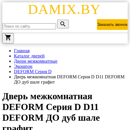
DAMIX.BY
Заказать звонок
local_grocery_store
Главная
Каталог дверей
Двери межкомнатные
Экошпон
DEFORM Серия D
Дверь межкомнатная DEFORM Серия D D11 DEFORM
ДО дуб шале графит
Дверь межкомнатная
DEFORM Серия D D11
DEFORM ДО дуб шале
графит