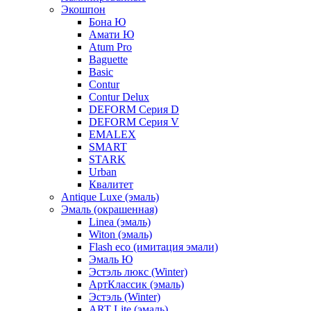
Экошпон
Бона Ю
Амати Ю
Atum Pro
Baguette
Basic
Contur
Contur Delux
DEFORM Серия D
DEFORM Серия V
EMALEX
SMART
STARK
Urban
Квалитет
Antique Luxe (эмаль)
Эмаль (окрашенная)
Linea (эмаль)
Witon (эмаль)
Flash eco (имитация эмали)
Эмаль Ю
Эстэль люкс (Winter)
АртКлассик (эмаль)
Эстэль (Winter)
ART Lite (эмаль)