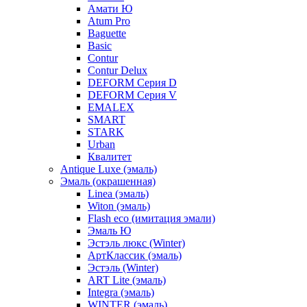
Амати Ю
Atum Pro
Baguette
Basic
Contur
Contur Delux
DEFORM Серия D
DEFORM Серия V
EMALEX
SMART
STARK
Urban
Квалитет
Antique Luxe (эмаль)
Эмаль (окрашенная)
Linea (эмаль)
Witon (эмаль)
Flash eco (имитация эмали)
Эмаль Ю
Эстэль люкс (Winter)
АртКлассик (эмаль)
Эстэль (Winter)
ART Lite (эмаль)
Integra (эмаль)
WINTER (эмаль)