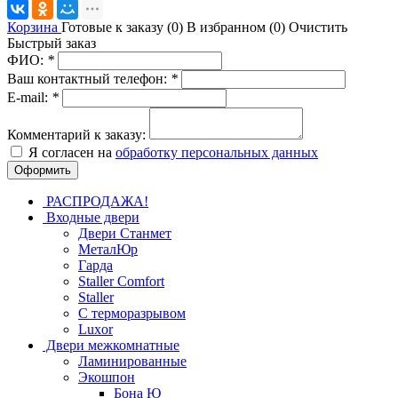
Корзина
Готовые к заказу (
0
)
В избранном (
0
)
Очистить
Быстрый заказ
ФИО:
*
Ваш контактный телефон:
*
E-mail:
*
Комментарий к заказу:
Я согласен на
обработку персональных данных
РАСПРОДАЖА!
Входные двери
Двери Станмет
МеталЮр
Гарда
Staller Comfort
Staller
С терморазрывом
Luxor
Двери межкомнатные
Ламинированные
Экошпон
Бона Ю