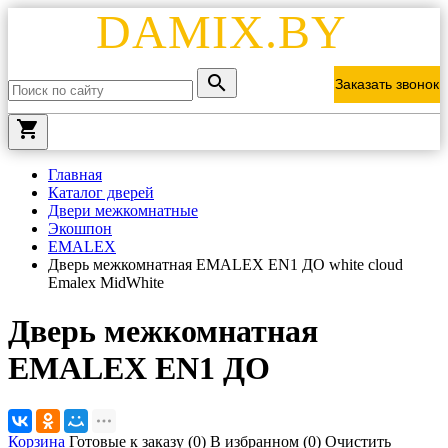
DAMIX.BY
Заказать звонок
local_grocery_store
Главная
Каталог дверей
Двери межкомнатные
Экошпон
EMALEX
Дверь межкомнатная EMALEX EN1 ДО white cloud
Emalex MidWhite
Дверь межкомнатная
EMALEX EN1 ДО
Корзина
Готовые к заказу (
0
)
В избранном (
0
)
Очистить