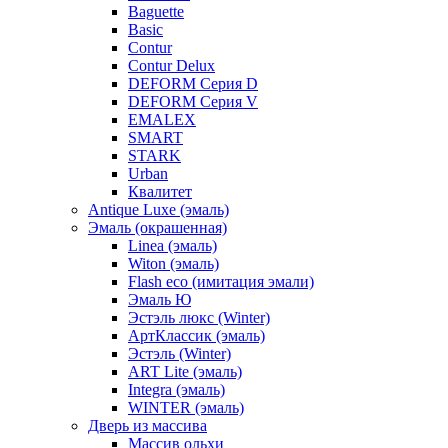
Baguette
Basic
Contur
Contur Delux
DEFORM Серия D
DEFORM Серия V
EMALEX
SMART
STARK
Urban
Квалитет
Antique Luxe (эмаль)
Эмаль (окрашенная)
Linea (эмаль)
Witon (эмаль)
Flash eco (имитация эмали)
Эмаль Ю
Эстэль люкс (Winter)
АртКлассик (эмаль)
Эстэль (Winter)
ART Lite (эмаль)
Integra (эмаль)
WINTER (эмаль)
Дверь из массива
Массив ольхи