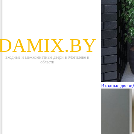
DAMIX.BY
входные и межкомнатные двери в Могилеве и
области
Входные двери