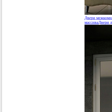
Двери межкомн
массива
Двери д