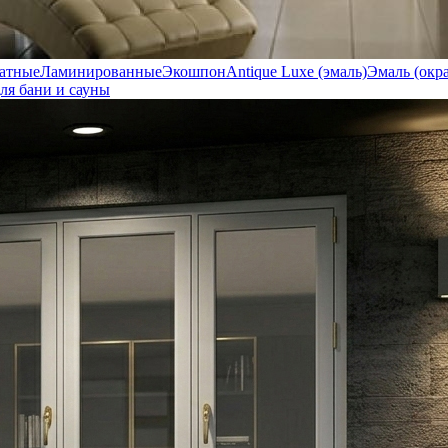
атные
Ламинированные
Экошпон
Antique Luxe (эмаль)
Эмаль (окр
ля бани и сауны