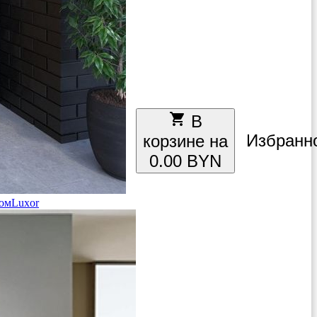
local_grocery_store
В
Избранн
корзине на
0.00 BYN
ом
Luxor