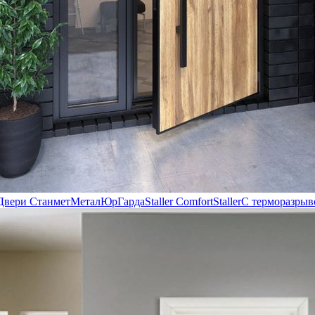
Двери Станмет
МеталЮр
Гарда
Staller Comfort
Staller
С терморазрыв