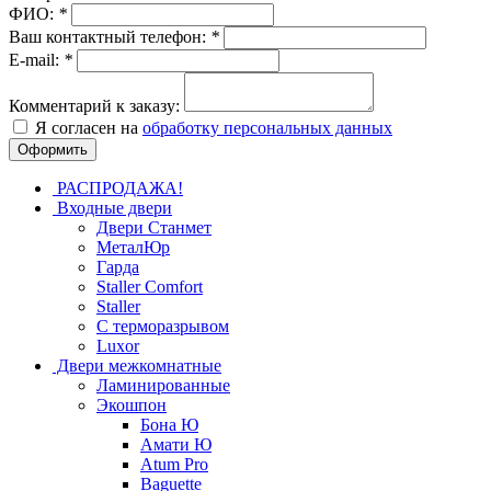
ФИО:
*
Ваш контактный телефон:
*
E-mail:
*
Комментарий к заказу:
Я согласен на
обработку персональных данных
РАСПРОДАЖА!
Входные двери
Двери Станмет
МеталЮр
Гарда
Staller Comfort
Staller
С терморазрывом
Luxor
Двери межкомнатные
Ламинированные
Экошпон
Бона Ю
Амати Ю
Atum Pro
Baguette