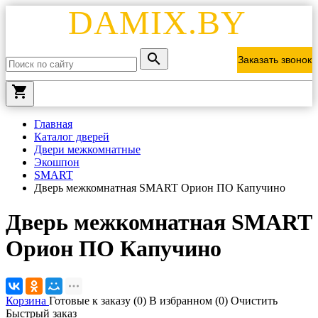
DAMIX.BY
Заказать звонок
local_grocery_store
Главная
Каталог дверей
Двери межкомнатные
Экошпон
SMART
Дверь межкомнатная SMART Орион ПО Капучино
Дверь межкомнатная SMART
Орион ПО Капучино
Корзина
Готовые к заказу (
0
)
В избранном (
0
)
Очистить
Быстрый заказ