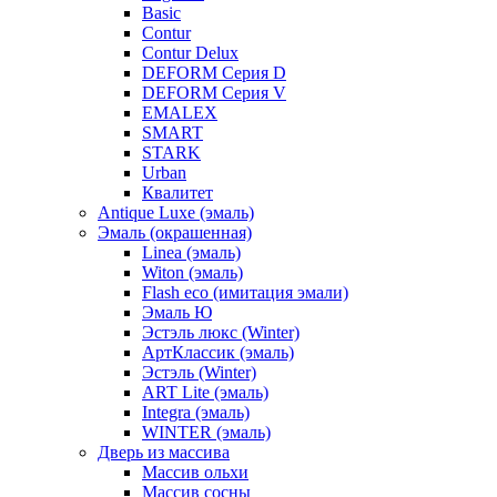
Basic
Contur
Contur Delux
DEFORM Серия D
DEFORM Серия V
EMALEX
SMART
STARK
Urban
Квалитет
Antique Luxe (эмаль)
Эмаль (окрашенная)
Linea (эмаль)
Witon (эмаль)
Flash eco (имитация эмали)
Эмаль Ю
Эстэль люкс (Winter)
АртКлассик (эмаль)
Эстэль (Winter)
ART Lite (эмаль)
Integra (эмаль)
WINTER (эмаль)
Дверь из массива
Массив ольхи
Массив сосны