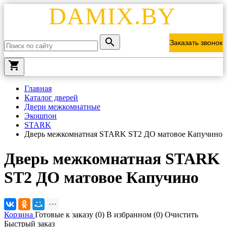
DAMIX.BY
Заказать звонок
local_grocery_store
Главная
Каталог дверей
Двери межкомнатные
Экошпон
STARK
Дверь межкомнатная STARK ST2 ДО матовое Капучино
Дверь межкомнатная STARK
ST2 ДО матовое Капучино
Корзина
Готовые к заказу (
0
)
В избранном (
0
)
Очистить
Быстрый заказ