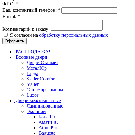
ФИО:
*
Ваш контактный телефон:
*
E-mail:
*
Комментарий к заказу:
Я согласен на
обработку персональных данных
РАСПРОДАЖА!
Входные двери
Двери Станмет
МеталЮр
Гарда
Staller Comfort
Staller
С терморазрывом
Luxor
Двери межкомнатные
Ламинированные
Экошпон
Бона Ю
Амати Ю
Atum Pro
Baguette