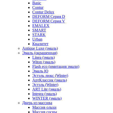
Basic
Contur
Contur Delux
DEFORM Серия D
DEFORM Серия V
EMALEX
SMART
STARK
Urban
Квалитет
Antique Luxe (эмаль)
Эмаль (окрашенная)
Linea (эмаль)
Witon (эмаль)
Flash eco (имитация эмали)
Эмаль Ю
Эстэль люкс (Winter)
АртКлассик (эмаль)
Эстэль (Winter)
ART Lite (эмаль)
Integra (эмаль)
WINTER (эмаль)
Дверь из массива
Массив ольхи
Массив сосны