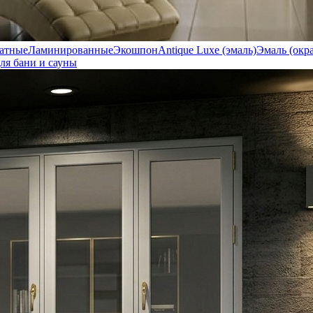
атные
Ламинированные
Экошпон
Antique Luxe (эмаль)
Эмаль (окр
ля бани и сауны