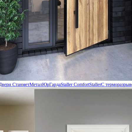
Двери Станмет
МеталЮр
Гарда
Staller Comfort
Staller
С терморазрыв