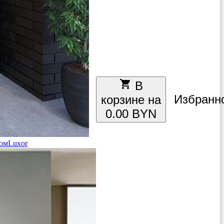
local_grocery_store
В
Избранн
корзине на
0.00 BYN
ом
Luxor