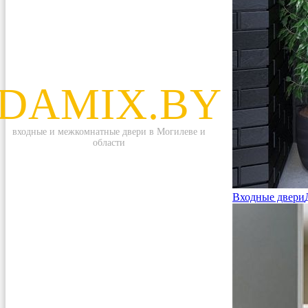
DAMIX.BY
входные и межкомнатные двери в Могилеве и
области
Входные двери