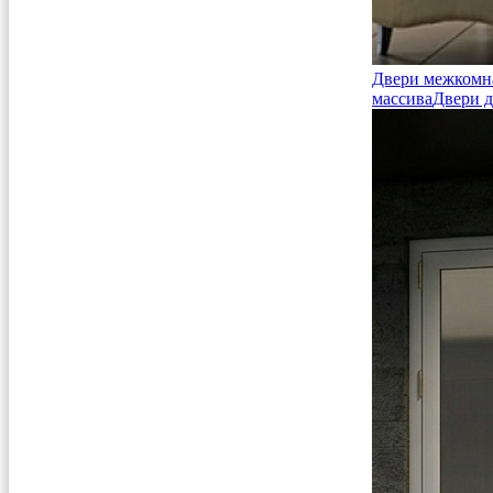
Двери межкомн
массива
Двери д