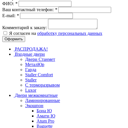
ФИО:
*
Ваш контактный телефон:
*
E-mail:
*
Комментарий к заказу:
Я согласен на
обработку персональных данных
РАСПРОДАЖА!
Входные двери
Двери Станмет
МеталЮр
Гарда
Staller Comfort
Staller
С терморазрывом
Luxor
Двери межкомнатные
Ламинированные
Экошпон
Бона Ю
Амати Ю
Atum Pro
Baguette