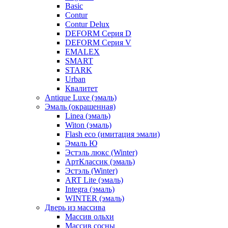
Basic
Contur
Contur Delux
DEFORM Серия D
DEFORM Серия V
EMALEX
SMART
STARK
Urban
Квалитет
Antique Luxe (эмаль)
Эмаль (окрашенная)
Linea (эмаль)
Witon (эмаль)
Flash eco (имитация эмали)
Эмаль Ю
Эстэль люкс (Winter)
АртКлассик (эмаль)
Эстэль (Winter)
ART Lite (эмаль)
Integra (эмаль)
WINTER (эмаль)
Дверь из массива
Массив ольхи
Массив сосны