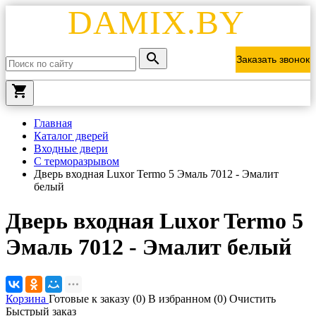
DAMIX.BY
Заказать звонок
local_grocery_store
Главная
Каталог дверей
Входные двери
С терморазрывом
Дверь входная Luxor Termo 5 Эмаль 7012 - Эмалит
белый
Дверь входная Luxor Termo 5
Эмаль 7012 - Эмалит белый
Корзина
Готовые к заказу (
0
)
В избранном (
0
)
Очистить
Быстрый заказ