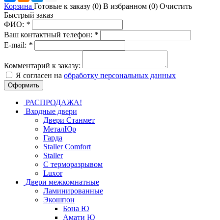
Корзина
Готовые к заказу (
0
)
В избранном (
0
)
Очистить
Быстрый заказ
ФИО:
*
Ваш контактный телефон:
*
E-mail:
*
Комментарий к заказу:
Я согласен на
обработку персональных данных
РАСПРОДАЖА!
Входные двери
Двери Станмет
МеталЮр
Гарда
Staller Comfort
Staller
С терморазрывом
Luxor
Двери межкомнатные
Ламинированные
Экошпон
Бона Ю
Амати Ю