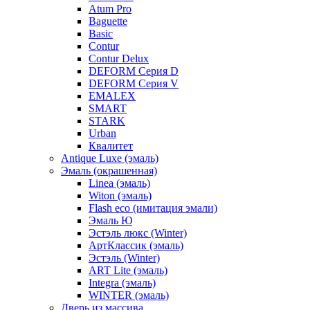
Atum Pro
Baguette
Basic
Contur
Contur Delux
DEFORM Серия D
DEFORM Серия V
EMALEX
SMART
STARK
Urban
Квалитет
Antique Luxe (эмаль)
Эмаль (окрашенная)
Linea (эмаль)
Witon (эмаль)
Flash eco (имитация эмали)
Эмаль Ю
Эстэль люкс (Winter)
АртКлассик (эмаль)
Эстэль (Winter)
ART Lite (эмаль)
Integra (эмаль)
WINTER (эмаль)
Дверь из массива