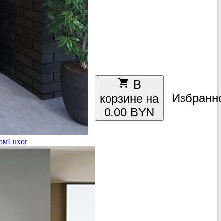
local_grocery_store
В
Избранн
корзине на
0.00 BYN
ом
Luxor