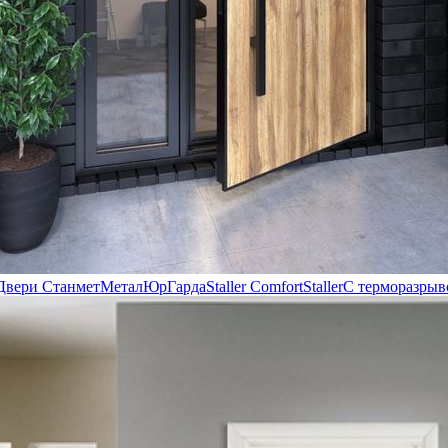
Двери Станмет
МеталЮр
Гарда
Staller Comfort
Staller
С терморазрыв