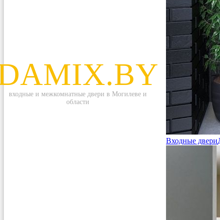
DAMIX.BY
входные и межкомнатные двери в Могилеве и
области
Входные двери