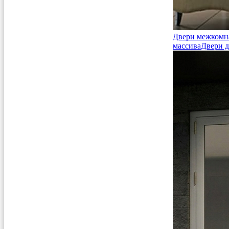
Двери межкомн
массива
Двери д