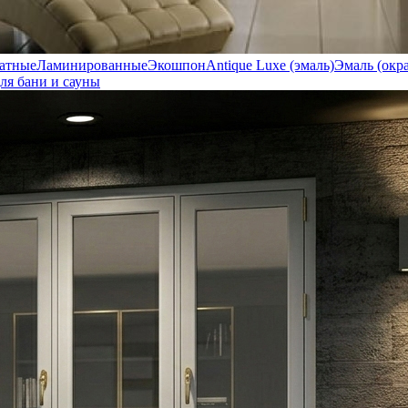
атные
Ламинированные
Экошпон
Antique Luxe (эмаль)
Эмаль (окр
ля бани и сауны