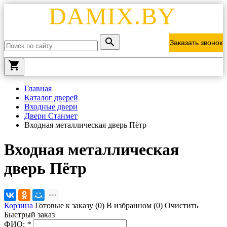
DAMIX.BY
Заказать звонок
local_grocery_store
Главная
Каталог дверей
Входные двери
Двери Станмет
Входная металлическая дверь Пётр
Входная металлическая
дверь Пётр
Корзина
Готовые к заказу (
0
)
В избранном (
0
)
Очистить
Быстрый заказ
ФИО:
*