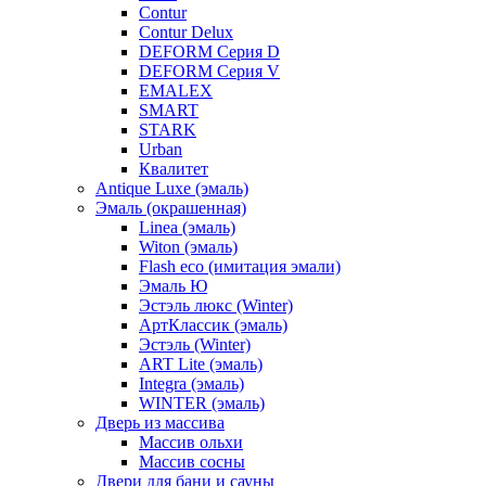
Contur
Contur Delux
DEFORM Серия D
DEFORM Серия V
EMALEX
SMART
STARK
Urban
Квалитет
Antique Luxe (эмаль)
Эмаль (окрашенная)
Linea (эмаль)
Witon (эмаль)
Flash eco (имитация эмали)
Эмаль Ю
Эстэль люкс (Winter)
АртКлассик (эмаль)
Эстэль (Winter)
ART Lite (эмаль)
Integra (эмаль)
WINTER (эмаль)
Дверь из массива
Массив ольхи
Массив сосны
Двери для бани и сауны