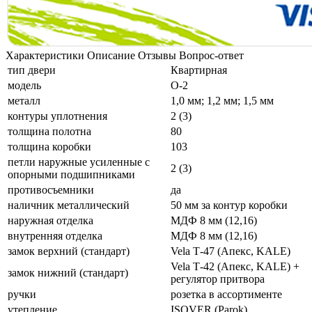
Характеристики
Описание
Отзывы
Вопрос-ответ
тип двери
Квартирная
модель
О-2
металл
1,0 мм; 1,2 мм; 1,5 мм
контуры уплотнения
2 (3)
толщина полотна
80
толщина коробки
103
петли наружные усиленные с
2 (3)
опорными подшипниками
противосъемники
да
наличник металлический
50 мм за контур коробки
наружная отделка
МДФ 8 мм (12,16)
внутренняя отделка
МДФ 8 мм (12,16)
замок верхний (стандарт)
Vela Т-47 (Апекс, KALE)
Vela Т-42 (Апекс, KALE) +
замок нижний (стандарт)
регулятор притвора
ручки
розетка в ассортименте
утепление
ISOVER (Parok)