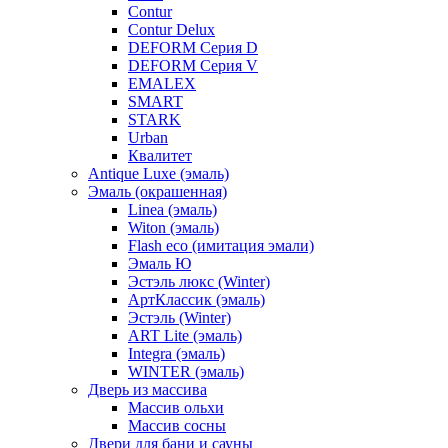
Contur
Contur Delux
DEFORM Серия D
DEFORM Серия V
EMALEX
SMART
STARK
Urban
Квалитет
Antique Luxe (эмаль)
Эмаль (окрашенная)
Linea (эмаль)
Witon (эмаль)
Flash eco (имитация эмали)
Эмаль Ю
Эстэль люкс (Winter)
АртКлассик (эмаль)
Эстэль (Winter)
ART Lite (эмаль)
Integra (эмаль)
WINTER (эмаль)
Дверь из массива
Массив ольхи
Массив сосны
Двери для бани и сауны