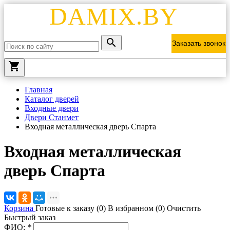
DAMIX.BY
Заказать звонок
local_grocery_store
Главная
Каталог дверей
Входные двери
Двери Станмет
Входная металлическая дверь Спарта
Входная металлическая
дверь Спарта
Корзина
Готовые к заказу (
0
)
В избранном (
0
)
Очистить
Быстрый заказ
ФИО:
*