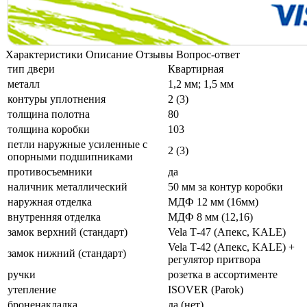
Характеристики
Описание
Отзывы
Вопрос-ответ
тип двери
Квартирная
металл
1,2 мм; 1,5 мм
контуры уплотнения
2 (3)
толщина полотна
80
толщина коробки
103
петли наружные усиленные с
2 (3)
опорными подшипниками
противосъемники
да
наличник металлический
50 мм за контур коробки
наружная отделка
МДФ 12 мм (16мм)
внутренняя отделка
МДФ 8 мм (12,16)
замок верхний (стандарт)
Vela Т-47 (Апекс, KALE)
Vela Т-42 (Апекс, KALE) +
замок нижний (стандарт)
регулятор притвора
ручки
розетка в ассортименте
утепление
ISOVER (Parok)
броненакладка
да (нет)