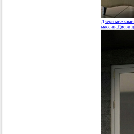
Двери межкомн
массива
Двери д