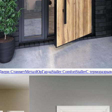
Двери Станмет
МеталЮр
Гарда
Staller Comfort
Staller
С терморазрыв