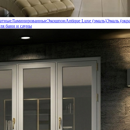
атные
Ламинированные
Экошпон
Antique Luxe (эмаль)
Эмаль (окр
ля бани и сауны