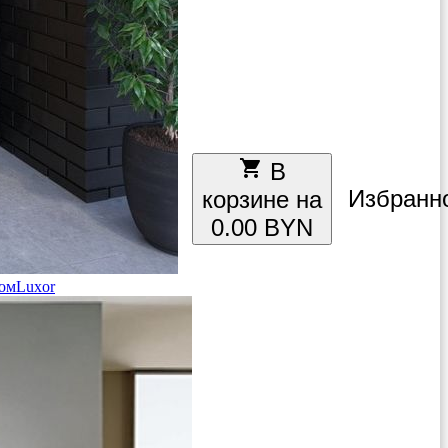
local_grocery_store
В
Избранн
корзине на
0.00 BYN
ом
Luxor