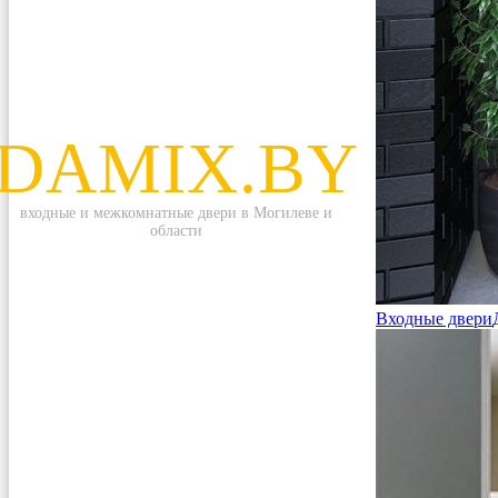
DAMIX.BY
входные и межкомнатные двери в Могилеве и
области
Входные двери