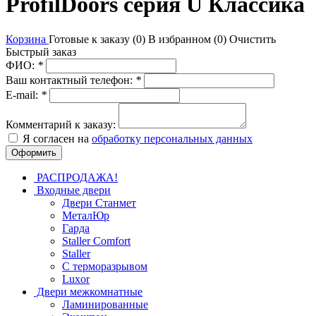
ProfilDoors серия U Классика
Корзина
Готовые к заказу (
0
)
В избранном (
0
)
Очистить
Быстрый заказ
ФИО:
*
Ваш контактный телефон:
*
E-mail:
*
Комментарий к заказу:
Я согласен на
обработку персональных данных
РАСПРОДАЖА!
Входные двери
Двери Станмет
МеталЮр
Гарда
Staller Comfort
Staller
С терморазрывом
Luxor
Двери межкомнатные
Ламинированные